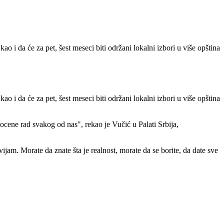
o i da će za pet, šest meseci biti održani lokalni izbori u više opština
o i da će za pet, šest meseci biti održani lokalni izbori u više opština
ocene rad svakog od nas", rekao je Vučić u Palati Srbija,
ijam. Morate da znate šta je realnost, morate da se borite, da date sve