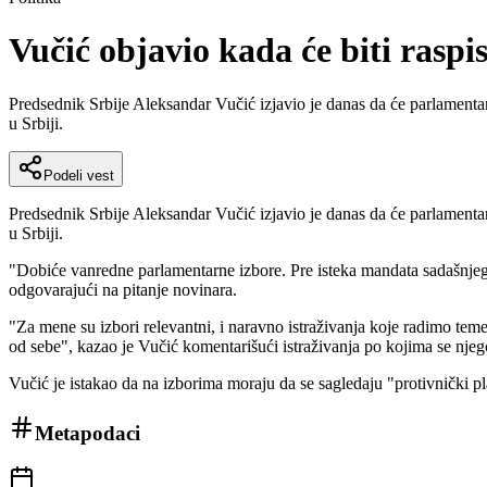
Vučić objavio kada će biti raspi
Predsednik Srbije Aleksandar Vučić izjavio je danas da će parlamentarni
u Srbiji.
Podeli vest
Predsednik Srbije Aleksandar Vučić izjavio je danas da će parlamentarni
u Srbiji.
"Dobiće vanredne parlamentarne izbore. Pre isteka mandata sadašnjeg s
odgovarajući na pitanje novinara.
"Za mene su izbori relevantni, i naravno istraživanja koje radimo temel
od sebe", kazao je Vučić komentarišući istraživanja po kojima se njeg
Vučić je istakao da na izborima moraju da se sagledaju "protivnički pl
Metapodaci