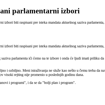
sani parlamentarni izbori
 izbori biti raspisani pre isteka mandata aktuelnog saziva parlamenta, ka
 izbori biti raspisani pre isteka mandata aktuelnog saziva parlamenta, ka
aziva parlamenta ići ćemo na te izbore i onda će ljudi imati priliku da 
jno i ozbiljno. Meni istraživanja ne služe kao nešto u čemu treba da nav
ov visoki rejting nije promenio u poslednjih godinu dana.
anovi i programi", i da se da "bolji plan i program".