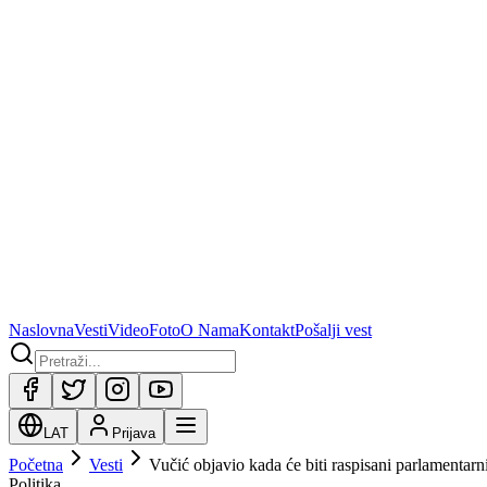
Naslovna
Vesti
Video
Foto
O Nama
Kontakt
Pošalji vest
LAT
Prijava
Početna
Vesti
Vučić objavio kada će biti raspisani parlamentarni
Politika