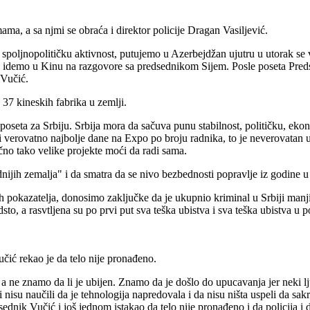
a, a sa njmi se obraća i direktor policije Dragan Vasiljević.
spoljnopolitičku aktivnost, putujemo u Azerbejdžan ujutru u utorak s
a mi idemo u Kinu na razgovore sa predsednikom Sijem. Posle poseta Pr
 Vučić.
 37 kineskih fabrika u zemlji.
a poseta za Srbiju. Srbija mora da sačuva punu stabilnost, političku, e
erovatno najbolje dane na Expo po broju radnika, to je neverovatan usp
čno tako velike projekte moći da radi sama.
dnijih zemalja" i da smatra da se nivo bezbednosti popravlje iz godine u
 pokazatelja, donosimo zaključke da je ukupnio kriminal u Srbiji manji 
to, a rasvtljena su po prvi put sva teška ubistva i sva teška ubistva u p
čić rekao je da telo nije pronađeno.
 a ne znamo da li je ubijen. Znamo da je došlo do upucavanja jer neki lju
 nisu naučili da je tehnologija napredovala i da nisu ništa uspeli da sak
dnik Vučić i još jednom istakao da telo nije pronađeno i da policija i d