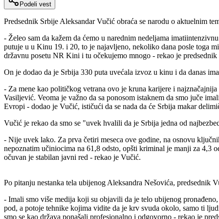
Podeli vest
Predsednik Srbije Aleksandar Vučić obraća se narodu o aktuelnim temam
- Želeo sam da kažem da ćemo u narednim nedeljama imatiintenzivnu 
putuje u u Kinu 19. i 20, to je najavljeno, nekoliko dana posle tog
državnu posetu NR Kini i tu očekujemo mnogo - rekao je predsednik
On je dodao da je Srbija 330 puta uvećala izvoz u kinu i da danas ima
- Za mene kao političkog vetrana ovo je kruna karijere i najznačajnij
Vasiljević. Veoma je važno da sa ponosom istaknem da smo juče imali v
Evropi - dodao je Vučić, ističući da se nada da će Srbija makar delimi
Vučić je rekao da smo se "uvek hvalili da je Srbija jedna od najbezbe
- Nije uvek lako. Za prva četiri meseca ove godine, na osnovu ključnih
nepoznatim učiniocima na 61,8 odsto, opšti kriminal je manji za 4,3 ods
očuvan je stabilan javni red - rekao je Vučić.
Po pitanju nestanka tela ubijenog Aleksandra Nešovića, predsednik Vu
- Imali smo više medija koji su objavili da je telo ubijenog pronađeno,
pod, a potoje tehnike kojima vidite da je krv svuda okolo, samo ti ljudi
smo se kao država ponašali profesionalno i odgovorno - rekao je predse