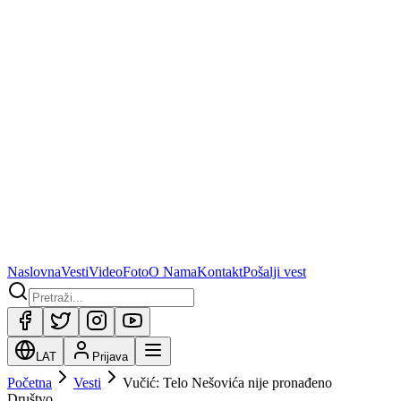
Naslovna
Vesti
Video
Foto
O Nama
Kontakt
Pošalji vest
LAT
Prijava
Početna
Vesti
Vučić: Telo Nešovića nije pronađeno
Društvo