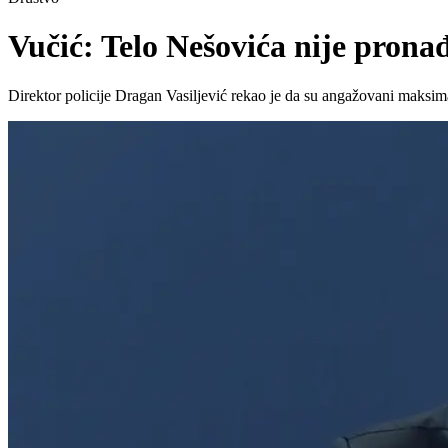
Vučić: Telo Nešovića nije prona
Direktor policije Dragan Vasiljević rekao je da su angažovani maksima