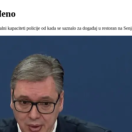
đeno
lni kapaciteti policije od kada se saznalo za događaj u restoran na Sen