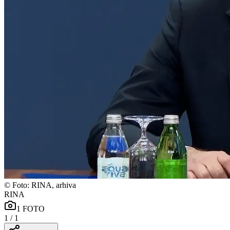
©
Foto: RINA, arhiva
RINA
1
FOTO
1
/
1