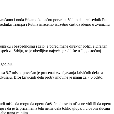
e vraćamo i onda čekamo konačnu potvrdu. Vidim da predsednik Putin
edsednika Trampa i Putina imaćemo izuzetnu čast da idemo u zvaničnu
konomsku i bezbednosnu i zato je pored mene direktor policije Dragan
eh za Srbiju, to je ubedljivo najveće gradilište u Jugoistočnoj
 godinu.
sa 5,7 odsto, povećan je procenat rsvetljavanja krivičnih dela sa
okušaju. Broj krivičnih dela protiv imovine je manji za 7,6 odsto,
di misle da mogu da operu čaršafe i da se to ništa ne vidi ili da operu
riju i da je ta priča nema tela nema dela toliko glupa. I u ovom slučaju
alje traga za njim.