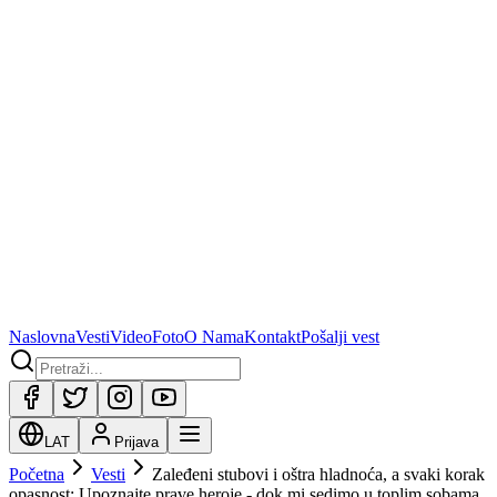
Naslovna
Vesti
Video
Foto
O Nama
Kontakt
Pošalji vest
LAT
Prijava
Početna
Vesti
Zaleđeni stubovi i oštra hladnoća, a svaki korak
opasnost: Upoznajte prave heroje - dok mi sedimo u toplim sobama