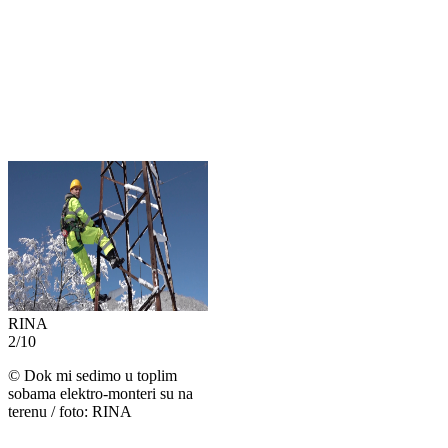
RINA
2
/
10
©
Dok mi sedimo u toplim
sobama elektro-monteri su na
terenu / foto: RINA