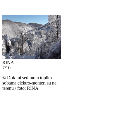
RINA
7
/
10
©
Dok mi sedimo u toplim
sobama elektro-monteri su na
terenu / foto: RINA