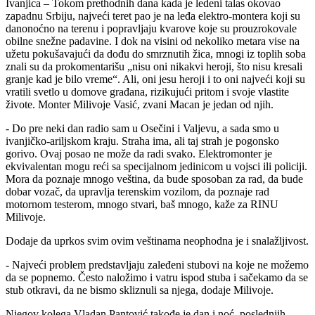
Ivanjica – Tokom prethodnih dana kada je ledeni talas okovao
zapadnu Srbiju, najveći teret pao je na leđa elektro-montera koji su
danonoćno na terenu i popravljaju kvarove koje su prouzrokovale
obilne snežne padavine. I dok na visini od nekoliko metara vise na
užetu pokušavajući da dođu do smrznutih žica, mnogi iz toplih soba
znali su da prokomentarišu „nisu oni nikakvi heroji, što nisu kresali
granje kad je bilo vreme“. Ali, oni jesu heroji i to oni najveći koji su
vratili svetlo u domove građana, rizikujući pritom i svoje vlastite
živote. Monter Milivoje Vasić, zvani Macan je jedan od njih.
- Do pre neki dan radio sam u Osečini i Valjevu, a sada smo u
ivanjičko-ariljskom kraju. Straha ima, ali taj strah je pogonsko
gorivo. Ovaj posao ne može da radi svako. Elektromonter je
ekvivalentan mogu reći sa specijalnom jedinicom u vojsci ili policiji.
Mora da poznaje mnogo veština, da bude sposoban za rad, da bude
dobar vozač, da upravlja terenskim vozilom, da poznaje rad
motornom testerom, mnogo stvari, baš mnogo, kaže za RINU
Milivoje.
Dodaje da uprkos svim ovim veštinama neophodna je i snalažljivost.
- Najveći problem predstavljaju zaleđeni stubovi na koje ne možemo
da se popnemo. Često naložimo i vatru ispod stuba i sačekamo da se
stub otkravi, da ne bismo skliznuli sa njega, dodaje Milivoje.
Njegov kolega Vladan Pantović takođe je dan i noć, poslednjih