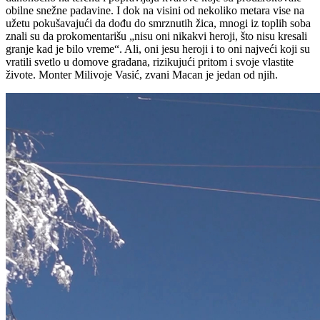
obilne snežne padavine. I dok na visini od nekoliko metara vise na
užetu pokušavajući da dođu do smrznutih žica, mnogi iz toplih soba
znali su da prokomentarišu „nisu oni nikakvi heroji, što nisu kresali
granje kad je bilo vreme“. Ali, oni jesu heroji i to oni najveći koji su
vratili svetlo u domove građana, rizikujući pritom i svoje vlastite
živote. Monter Milivoje Vasić, zvani Macan je jedan od njih.