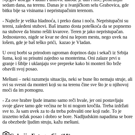
sedam dana, na terenu. Danas je u ivanjičkom selu Grabovica, gde
bitku bije sa visinama i nepristupačnim terenom.
- Najteže je velika hladnoća, i preko dana i noću. Nepristupačni su
tereni, zaleđeni stubovi. Baš imamo dosta poteškoća da se popnemo
na stubove da bismo rešili kvarove. Teren je jako nepristupačan.
Jednostavno, nigde se kvar ne desi na lepom mestu, nego uvek na
lošem, gde je baš teško prići, kazao je Vladan.
U ovoj borbi sa prirodom ogroman doprinos daju i sekači iz Srbija
šuma, koji su prisutni zajedno sa monterima. Oni zalaze prvi u
granje i šiblje i uklanjaju sve prepreke kako bi monteri što brže
obavili svoj posao.
Meštani – neki razumeju situaciju, neki se bune što nemaju struje, ali
svi su svesni da monteri koji su na terenu čine sve što je u njihovoj
moći da im pomognu.
- Za ove hrabre ljude imamo samo reči hvale, jer oni postavljaju
svoje glave tamo gde većina ne bi ni nogom kročila. Treba izdržati
sve to. Ja sam uvek za to da treba pohvaliti one koji rade. To je
izuzetno težak posao i dobro se bore. Nadljudskim napadima se bore
da obezbede ljudim struju, kažu meštani.