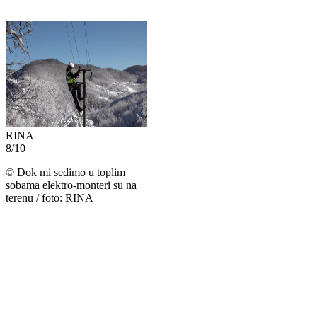
RINA
8
/
10
©
Dok mi sedimo u toplim
sobama elektro-monteri su na
terenu / foto: RINA