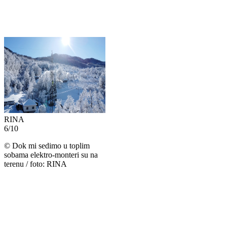
RINA
6
/
10
©
Dok mi sedimo u toplim
sobama elektro-monteri su na
terenu / foto: RINA