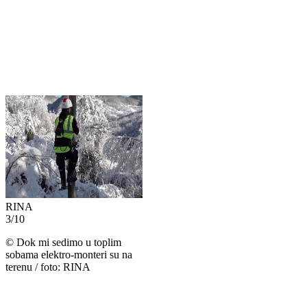
RINA
3
/
10
©
Dok mi sedimo u toplim
sobama elektro-monteri su na
terenu / foto: RINA