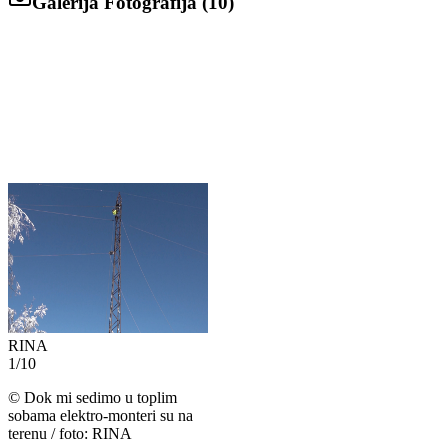
Galerija Fotografija (
10
)
RINA
1
/
10
©
Dok mi sedimo u toplim
sobama elektro-monteri su na
terenu / foto: RINA