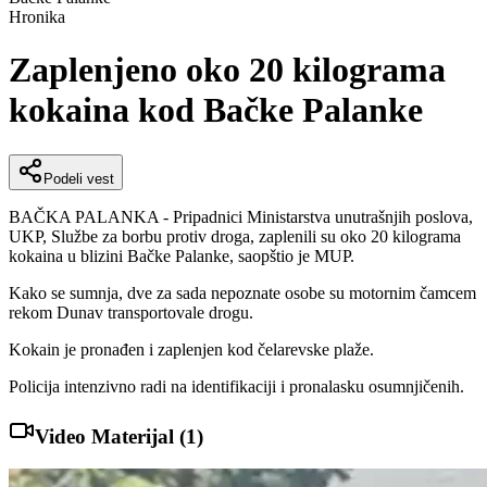
Hronika
Zaplenjeno oko 20 kilograma
kokaina kod Bačke Palanke
Podeli vest
BAČKA PALANKA - Pripadnici Ministarstva unutrašnjih poslova,
UKP, Službe za borbu protiv droga, zaplenili su oko 20 kilograma
kokaina u blizini Bačke Palanke, saopštio je MUP.
Kako se sumnja, dve za sada nepoznate osobe su motornim čamcem
rekom Dunav transportovale drogu.
Kokain je pronađen i zaplenjen kod čelarevske plaže.
Policija intenzivno radi na identifikaciji i pronalasku osumnjičenih.
Video Materijal (
1
)