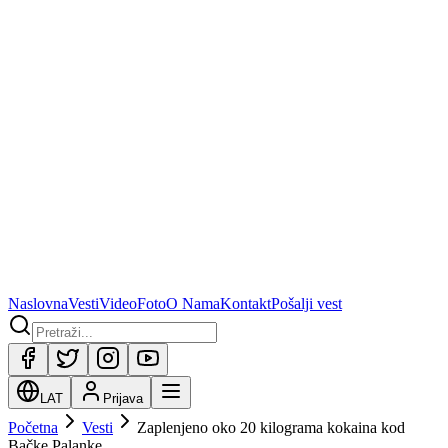
Naslovna
Vesti
Video
Foto
O Nama
Kontakt
Pošalji vest
LAT
Prijava
Početna
Vesti
Zaplenjeno oko 20 kilograma kokaina kod
Bačke Palanke