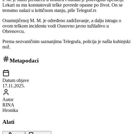
Lekari su mu konstatovali teške povrede opasne po život. On se
trenutno nalazi u kritičnom stanju, piše Telegraf.rs
Osumnjičenoj M. M. je određeno zadržavanje, a dalju istragu o
ovom teškom incidentu vodi Osnovno javno tužilaštvo u
Obrenovcu.
Prema nezvaničnim saznanjima Telegrafa, policija je našla kuhinjski
nož.
Metapodaci
Datum objave
17.11.2025.
Autor
RINA
Hronika
Alati