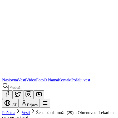
Naslovna
Vesti
Video
Foto
O Nama
Kontakt
Pošalji vest
LAT
Prijava
Početna
Vesti
Žena izbola muža (29) u Obrenovcu: Lekari mu
se bore za život