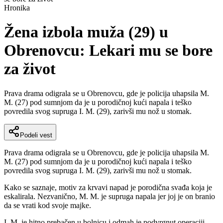
Hronika
Žena izbola muža (29) u
Obrenovcu: Lekari mu se bore
za život
Prava drama odigrala se u Obrenovcu, gde je policija uhapsila M.
M. (27) pod sumnjom da je u porodičnoj kući napala i teško
povredila svog supruga I. M. (29), zarivši mu nož u stomak.
Podeli vest
Prava drama odigrala se u Obrenovcu, gde je policija uhapsila M.
M. (27) pod sumnjom da je u porodičnoj kući napala i teško
povredila svog supruga I. M. (29), zarivši mu nož u stomak.
Kako se saznaje, motiv za krvavi napad je porodična svađa koja je
eskalirala. Nezvanično, M. M. je supruga napala jer joj je on branio
da se vrati kod svoje majke.
I. M. je hitno prebačen u bolnicu i odmah je podvrgnut operaciji.