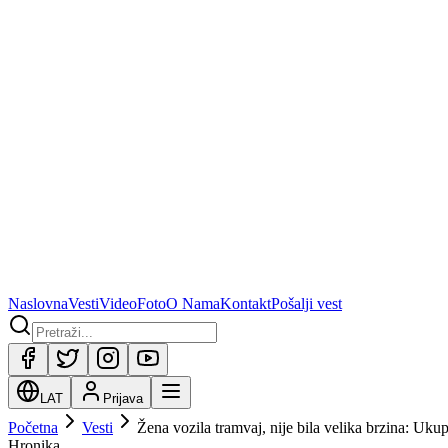
Naslovna
Vesti
Video
Foto
O Nama
Kontakt
Pošalji vest
LAT
Prijava
Početna
Vesti
Žena vozila tramvaj, nije bila velika brzina: Uku
Hronika