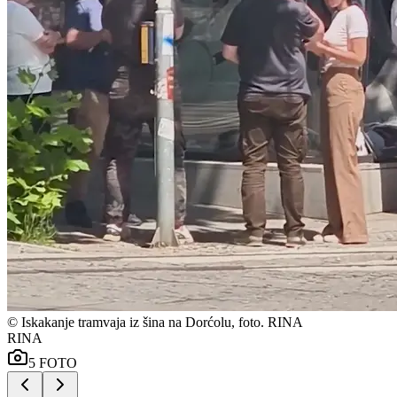
©
Iskakanje tramvaja iz šina na Dorćolu, foto. RINA
RINA
5
FOTO