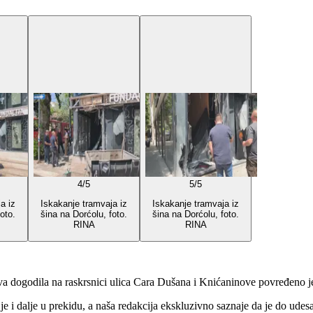
4
/
5
5
/
5
a iz
Iskakanje tramvaja iz
Iskakanje tramvaja iz
oto.
šina na Dorćolu, foto.
šina na Dorćolu, foto.
RINA
RINA
ova dogodila na raskrsnici ulica Cara Dušana i Knićaninove povređeno 
e i dalje u prekidu, a naša redakcija ekskluzivno saznaje da je do udesa