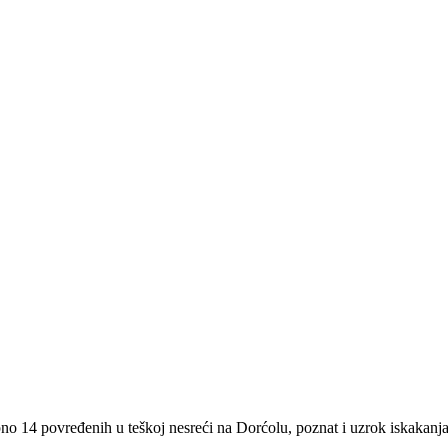
pno 14 povređenih u teškoj nesreći na Dorćolu, poznat i uzrok iskakanja