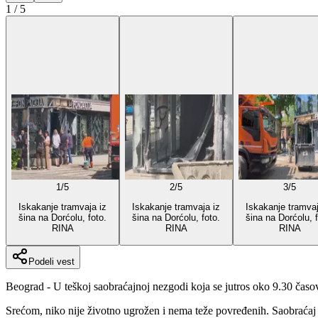
1
/
5
1
/
5
2
/
5
3
/
5
Iskakanje tramvaja iz
Iskakanje tramvaja iz
Iskakanje tramvaj
šina na Dorćolu, foto.
šina na Dorćolu, foto.
šina na Dorćolu, f
RINA
RINA
RINA
Podeli vest
Beograd - U teškoj saobraćajnoj nezgodi koja se jutros oko 9.30 čas
Srećom, niko nije životno ugrožen i nema teže povređenih. Saobraćaj j