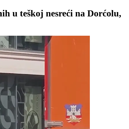
ih u teškoj nesreći na Dorćolu,