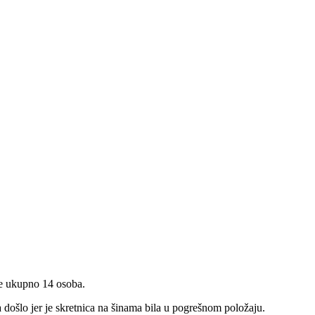
je ukupno 14 osoba.
 došlo jer je skretnica na šinama bila u pogrešnom položaju.