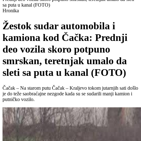
sa puta u kanal (FOTO)
Hronika
Žestok sudar automobila i
kamiona kod Čačka: Prednji
deo vozila skoro potpuno
smrskan, teretnjak umalo da
sleti sa puta u kanal (FOTO)
Čačak – Na starom putu Čačak – Kraljevo tokom jutarnjih sati došlo
je do teže saobraćajne nezgode kada su se sudarili manji kamion i
putničko vozilo.