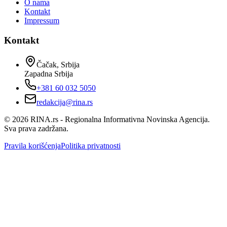
O nama
Kontakt
Impressum
Kontakt
Čačak, Srbija
Zapadna Srbija
+381 60 032 5050
redakcija@rina.rs
©
2026
RINA.rs - Regionalna Informativna Novinska Agencija.
Sva prava zadržana.
Pravila korišćenja
Politika privatnosti