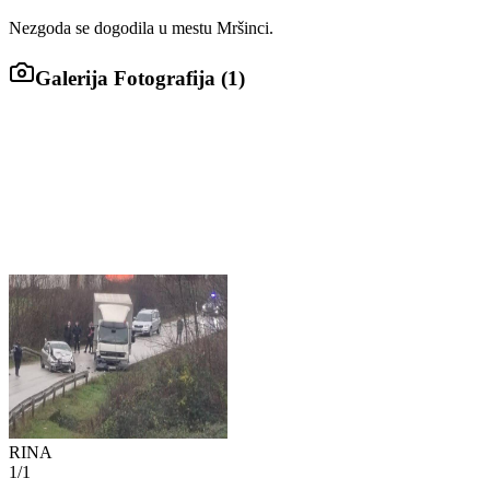
Nezgoda se dogodila u mestu Mršinci.
Galerija Fotografija (
1
)
RINA
1
/
1