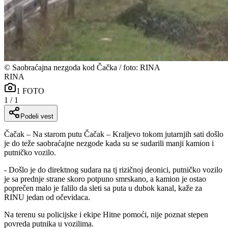
©
Saobraćajna nezgoda kod Čačka / foto: RINA
RINA
1
FOTO
1
/
1
Podeli vest
Čačak – Na starom putu Čačak – Kraljevo tokom jutarnjih sati došlo
je do teže saobraćajne nezgode kada su se sudarili manji kamion i
putničko vozilo.
- Došlo je do direktnog sudara na tj rizičnoj deonici, putničko vozilo
je sa prednje strane skoro potpuno smrskano, a kamion je ostao
poprečen malo je falilo da sleti sa puta u dubok kanal, kaže za
RINU jedan od očevidaca.
Na terenu su policijske i ekipe Hitne pomoći, nije poznat stepen
povreda putnika u vozilima.