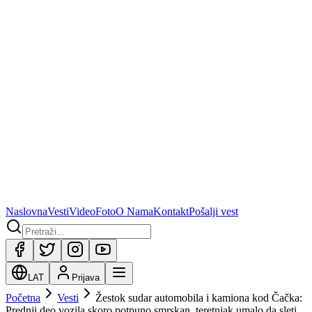
Naslovna
Vesti
Video
Foto
O Nama
Kontakt
Pošalji vest
LAT
Prijava
Početna
Vesti
Žestok sudar automobila i kamiona kod Čačka:
Prednji deo vozila skoro potpuno smrskan, teretnjak umalo da sleti