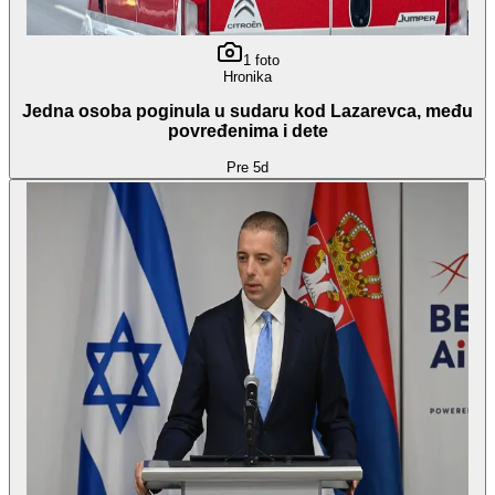
1
foto
Hronika
Jedna osoba poginula u sudaru kod Lazarevca, među
povređenima i dete
Pre 5d