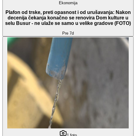
Ekonomija
Plafon od trske, preti opasnost i od urušavanja: Nakon
decenija čekanja konačno se renovira Dom kulture u
selu Busur - ne ulaže se samo u velike gradove (FOTO)
Pre 7d
1
foto