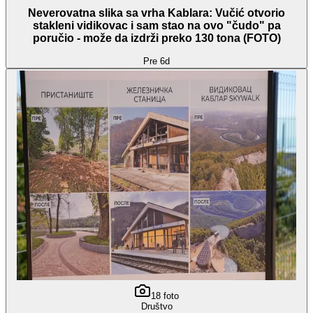
Neverovatna slika sa vrha Kablara: Vučić otvorio
stakleni vidikovac i sam stao na ovo "čudo" pa
poručio - može da izdrži preko 130 tona (FOTO)
Pre 6d
18
foto
Društvo