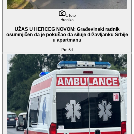
1
foto
Hronika
UŽAS U HERCEG NOVOM: Građevinski radnik
osumnjičen da je pokušao da siluje državljanku Srbije
u apartmanu
Pre 5d