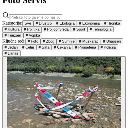
Foto Servis
Kategorija:
Sve
#
Društvo
#
Ekologija
#
Ekonomija
#
Hronika
#
Kultura
#
Politika
#
Poljoprivreda
#
Sport
#
Tehnologija
#
Turizam
#
Vojska
Ključne reči:
#
Foto
#
Zbog
#
Sumnje
#
Muškarac
#
Uhapšen
#
Jedan
#
Četiri
#
Sata
#
Čekanja
#
Pronađena
#
Policija
#
Danas