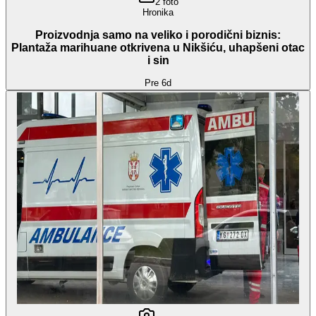
2
foto
Hronika
Proizvodnja samo na veliko i porodični biznis:
Plantaža marihuane otkrivena u Nikšiću, uhapšeni otac
i sin
Pre 6d