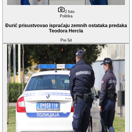
2
foto
Politika
Đurić prisustvovao ispraćaju zemnih ostataka predaka
Teodora Hercla
Pre 5d