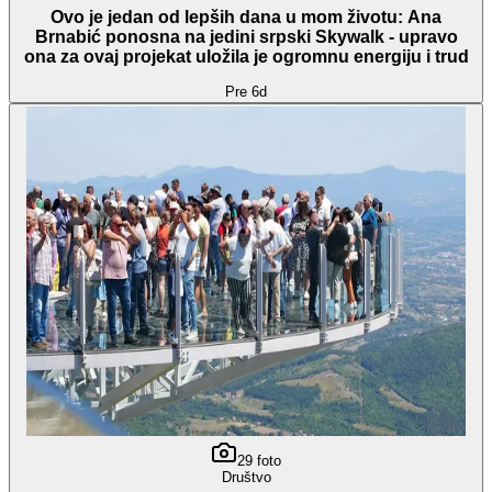
Ovo je jedan od lepših dana u mom životu: Ana
Brnabić ponosna na jedini srpski Skywalk - upravo
ona za ovaj projekat uložila je ogromnu energiju i trud
Pre 6d
29
foto
Društvo