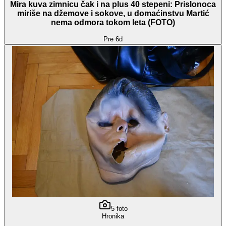
Mira kuva zimnicu čak i na plus 40 stepeni: Prislonoca
miriše na džemove i sokove, u domaćinstvu Martić
nema odmora tokom leta (FOTO)
Pre 6d
5
foto
Hronika