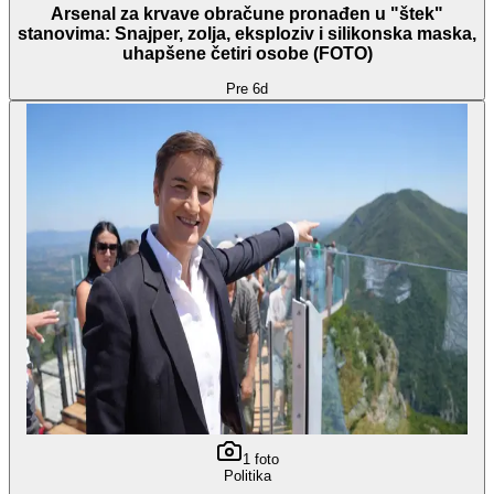
Arsenal za krvave obračune pronađen u "štek"
stanovima: Snajper, zolja, eksploziv i silikonska maska,
uhapšene četiri osobe (FOTO)
Pre 6d
1
foto
Politika