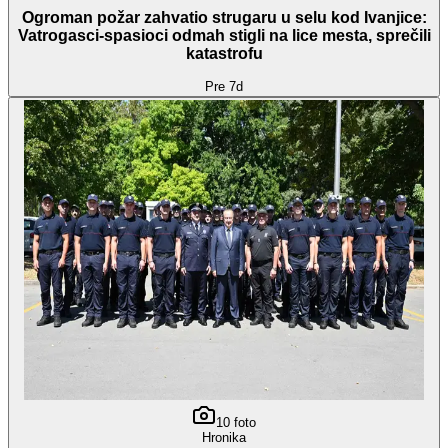
Ogroman požar zahvatio strugaru u selu kod Ivanjice:
Vatrogasci-spasioci odmah stigli na lice mesta, sprečili
katastrofu
Pre 7d
10
foto
Hronika