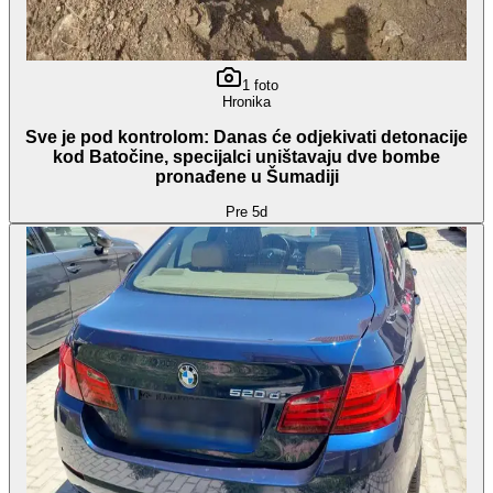
1
foto
Hronika
Sve je pod kontrolom: Danas će odjekivati detonacije
kod Batočine, specijalci uništavaju dve bombe
pronađene u Šumadiji
Pre 5d