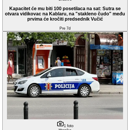
Kapacitet će mu biti 100 posetilaca na sat: Sutra se
otvara vidikovac na Kablaru, na "stakleno čudo" među
prvima će kročiti predsednik Vučić
Pre 7d
1
foto