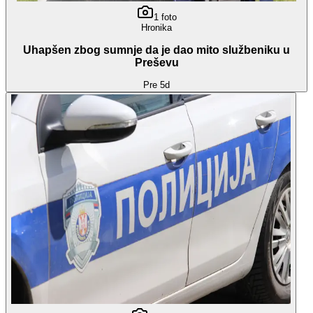
1
foto
Hronika
Uhapšen zbog sumnje da je dao mito službeniku u
Preševu
Pre 5d