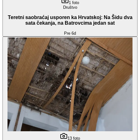
1
foto
Društvo
Teretni saobraćaj usporen ka Hrvatskoj: Na Šidu dva
sata čekanja, na Batrovcima jedan sat
Pre 6d
13
foto