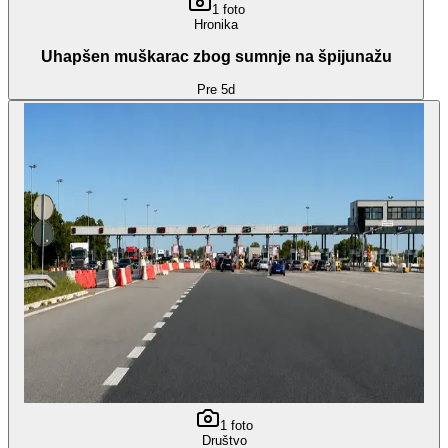
1
foto
Hronika
Uhapšen muškarac zbog sumnje na špijunažu
Pre 5d
1
foto
Društvo