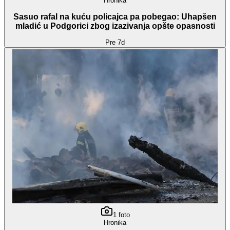
Hronika
Sasuo rafal na kuću policajca pa pobegao: Uhapšen
mladić u Podgorici zbog izazivanja opšte opasnosti
Pre 7d
1
foto
Hronika