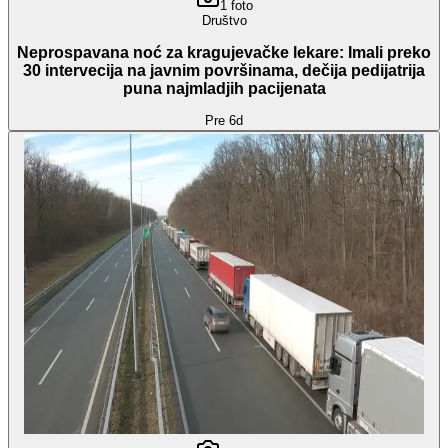
1
foto
Društvo
Neprospavana noć za kragujevačke lekare: Imali preko
30 intervecija na javnim površinama, dečija pedijatrija
puna najmladjih pacijenata
Pre 6d