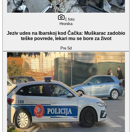
1
foto
Hronika
Jeziv udes na Ibarskoj kod Čačka: Muškarac zadobio
teške povrede, lekari mu se bore za život
Pre 5d