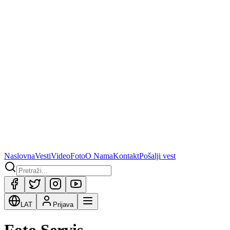
Naslovna
Vesti
Video
Foto
O Nama
Kontakt
Pošalji vest
LAT
Prijava